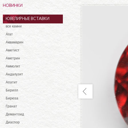
НОВИНКИ
ЮВЕЛИРНЫЕ ВСТАВКИ
все камни
Агат
Аквамарин
Аметист
Аметрин
Аммолит
Андалузит
Апатит
Берилл
Бирюза
Гранат
Демантоид
Диаспор