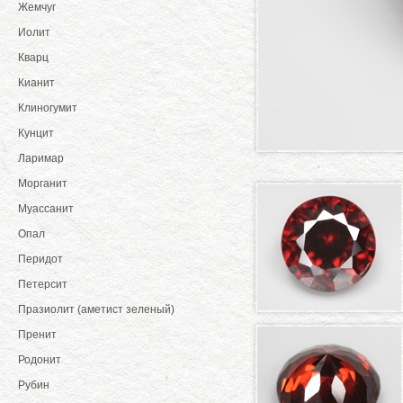
Жемчуг
Иолит
Кварц
Кианит
Клиногумит
Кунцит
Ларимар
Морганит
Муассанит
Опал
Перидот
Петерсит
Празиолит (аметист зеленый)
Пренит
Родонит
Рубин