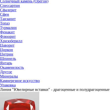
Солнечный камень (Орегон)
Спессартин
Сфалерит
Сфен
Танзанит
Топаз
Турмалин
Фенакит
Флюорит
Хризоберилл
Цаворит
Циркон
Цитрин
Шпинель
Янтарь
Окаменелость
Другое
Минералы
Камнерезное искусство
Упаковка
Линия "Ювелирные вставки" - драгоценные и полудрагоценные