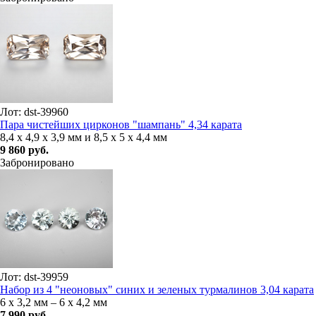
Лот: dst-39960
Пара чистейших цирконов "шампань" 4,34 карата
8,4 х 4,9 х 3,9 мм и 8,5 х 5 х 4,4 мм
9 860 руб.
Забронировано
Лот: dst-39959
Набор из 4 "неоновых" синих и зеленых турмалинов 3,04 карата
6 х 3,2 мм – 6 х 4,2 мм
7 990 руб.