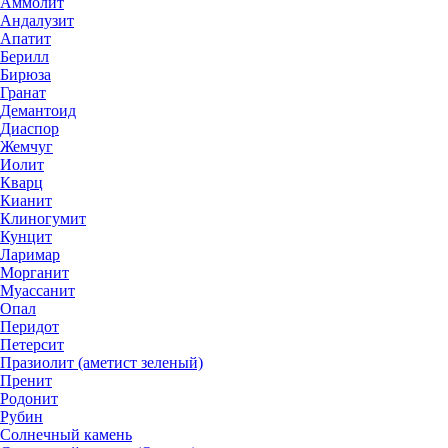
Аммолит
Андалузит
Апатит
Берилл
Бирюза
Гранат
Демантоид
Диаспор
Жемчуг
Иолит
Кварц
Кианит
Клиногумит
Кунцит
Ларимар
Морганит
Муассанит
Опал
Перидот
Петерсит
Празиолит (аметист зеленый)
Пренит
Родонит
Рубин
Солнечный камень