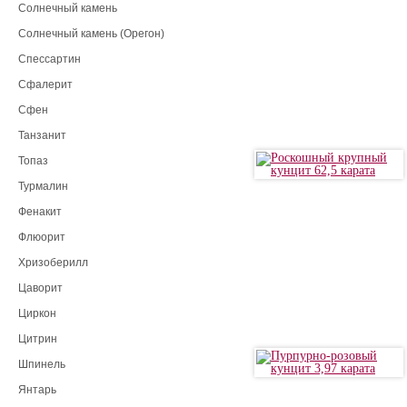
Солнечный камень
Солнечный камень (Орегон)
Спессартин
Сфалерит
Сфен
Танзанит
Топаз
Турмалин
Фенакит
Флюорит
Хризоберилл
Цаворит
Циркон
Цитрин
Шпинель
Янтарь