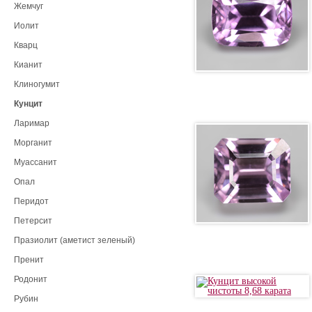
Жемчуг
Иолит
Кварц
Кианит
Клиногумит
Кунцит
Ларимар
Морганит
Муассанит
Опал
Перидот
Петерсит
Празиолит (аметист зеленый)
Пренит
Родонит
Рубин