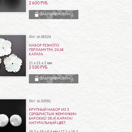
2 600 РУБ.
ЗАБРОНИРОВАНО
Лот: st-36524
НАБОР РЕЗНОГО
ПЕРЛАМУТРА 20,04
КАРАТА
21 x 21 x 2 мм.
2 530 РУБ.
ЗАБРОНИРОВАНО
Лот: st-33591
КРУПНЫЙ НАБОР ИЗ 3
СЕРЕБРИСТЫХ ЖЕМЧУЖИН
БАРОККО 38,41 КАРАТА!
НАТУРАЛЬНЫЙ ЦВЕТ
16,3 х 16 х 6,4 мм / 17,1 х 16,2