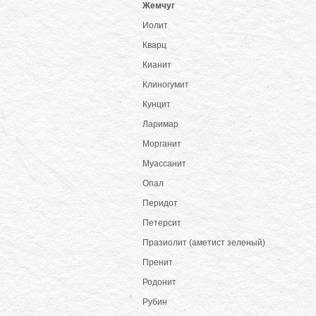
Жемчуг
Иолит
Кварц
Кианит
Клиногумит
Кунцит
Ларимар
Морганит
Муассанит
Опал
Перидот
Петерсит
Празиолит (аметист зеленый)
Пренит
Родонит
Рубин