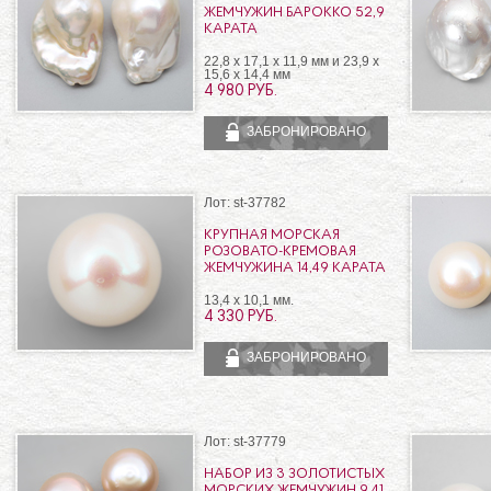
ЖЕМЧУЖИН БАРОККО 52,9
КАРАТА
22,8 х 17,1 х 11,9 мм и 23,9 х
15,6 х 14,4 мм
4 980 РУБ.
ЗАБРОНИРОВАНО
Лот: st-37782
КРУПНАЯ МОРСКАЯ
РОЗОВАТО-КРЕМОВАЯ
ЖЕМЧУЖИНА 14,49 КАРАТА
13,4 x 10,1 мм.
4 330 РУБ.
ЗАБРОНИРОВАНО
Лот: st-37779
НАБОР ИЗ 3 ЗОЛОТИСТЫХ
МОРСКИХ ЖЕМЧУЖИН 9,41