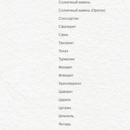
Солнечный камень
Солнечный камень (Орегон)
Спессартин
Сфалерит
Сфен
Танзанит
Топаз
Турмалин
Фенакит
Флюорит
Хризоберилл
Цаворит
Циркон
Цитрин
Шпинель
Янтарь